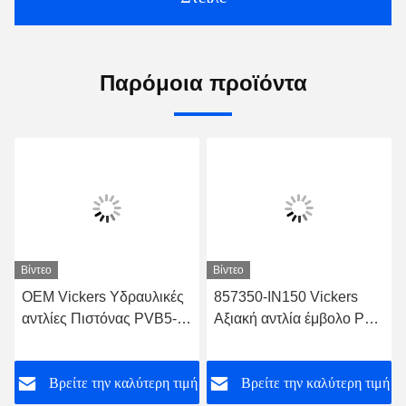
Παρόμοια προϊόντα
Βίντεο
Βίντεο
OEM Vickers Υδραυλικές
857350-IN150 Vickers
αντλίες Πιστόνας PVB5-
Αξιακή αντλία έμβολο Pvq
RSY-21-CC-11-IN
Vickers Pto αντλία για την
PVB5/PVB6 PVB10
κατασκευή
ή
Βρείτε την καλύτερη τιμή
Βρείτε την καλύτερη τιμή
PVB15 PVB20/PVB29
PVB45 Για κατασκευαστή