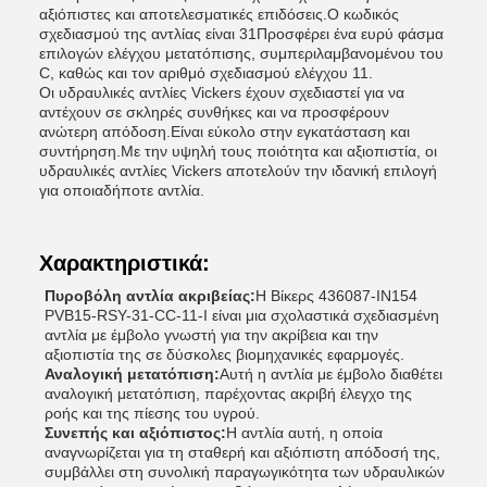
αξιόπιστες και αποτελεσματικές επιδόσεις.Ο κωδικός
σχεδιασμού της αντλίας είναι 31Προσφέρει ένα ευρύ φάσμα
επιλογών ελέγχου μετατόπισης, συμπεριλαμβανομένου του
C, καθώς και τον αριθμό σχεδιασμού ελέγχου 11.
Οι υδραυλικές αντλίες Vickers έχουν σχεδιαστεί για να
αντέχουν σε σκληρές συνθήκες και να προσφέρουν
ανώτερη απόδοση.Είναι εύκολο στην εγκατάσταση και
συντήρηση.Με την υψηλή τους ποιότητα και αξιοπιστία, οι
υδραυλικές αντλίες Vickers αποτελούν την ιδανική επιλογή
για οποιαδήποτε αντλία.
Χαρακτηριστικά:
Πυροβόλη αντλία ακριβείας:
Η Βίκερς 436087-IN154
PVB15-RSY-31-CC-11-I είναι μια σχολαστικά σχεδιασμένη
αντλία με έμβολο γνωστή για την ακρίβεια και την
αξιοπιστία της σε δύσκολες βιομηχανικές εφαρμογές.
Αναλογική μετατόπιση:
Αυτή η αντλία με έμβολο διαθέτει
αναλογική μετατόπιση, παρέχοντας ακριβή έλεγχο της
ροής και της πίεσης του υγρού.
Συνεπής και αξιόπιστος:
Η αντλία αυτή, η οποία
αναγνωρίζεται για τη σταθερή και αξιόπιστη απόδοσή της,
συμβάλλει στη συνολική παραγωγικότητα των υδραυλικών