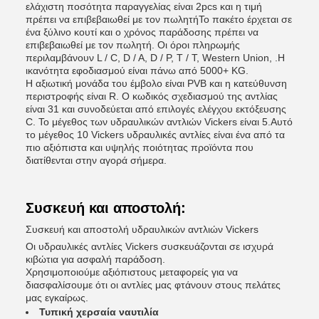
ελάχιστη ποσότητα παραγγελίας είναι 2pcs και η τιμή
πρέπει να επιβεβαιωθεί με τον πωλητήΤο πακέτο έρχεται σε
ένα ξύλινο κουτί και ο χρόνος παράδοσης πρέπει να
επιβεβαιωθεί με τον πωλητή. Οι όροι πληρωμής
περιλαμβάνουν L / C, D / A, D / P, T / T, Western Union, .Η
ικανότητα εφοδιασμού είναι πάνω από 5000+ KG.
Η αξιωτική μονάδα του έμβολο είναι PVB και η κατεύθυνση
περιστροφής είναι R. Ο κωδικός σχεδιασμού της αντλίας
είναι 31 και συνοδεύεται από επιλογές ελέγχου εκτόξευσης
C. Το μέγεθος των υδραυλικών αντλιών Vickers είναι 5.Αυτό
το μέγεθος 10 Vickers υδραυλικές αντλίες είναι ένα από τα
πιο αξιόπιστα και υψηλής ποιότητας προϊόντα που
διατίθενται στην αγορά σήμερα.
Συσκευή και αποστολή:
Συσκευή και αποστολή υδραυλικών αντλιών Vickers
Οι υδραυλικές αντλίες Vickers συσκευάζονται σε ισχυρά
κιβώτια για ασφαλή παράδοση.
Χρησιμοποιούμε αξιόπιστους μεταφορείς για να
διασφαλίσουμε ότι οι αντλίες μας φτάνουν στους πελάτες
μας εγκαίρως.
Τυπική χερσαία ναυτιλία