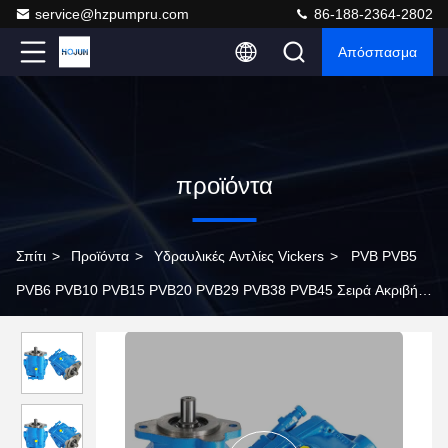
service@hzpumpru.com
86-188-2364-2802
Απόσπασμα
προϊόντα
Σπίτι
>
Προϊόντα
>
Υδραυλικές Αντλίες Vickers
>
PVB PVB5
PVB6 PVB10 PVB15 PVB20 PVB29 PVB38 PVB45 Σειρά Ακριβής
Υψηλής Πίεσης Eaton Vickers