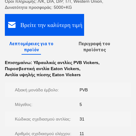
Όροι πληρωμής: Λ/Κ, D/A, D/P, T/T, Western Union,
Δυνατότητα προσφοράς: 5000+KG
Βρείτε την καλύτερη τιμή
Λεπτομέρειες για το
Περιγραφή του
προϊόν
προϊόντος
Επισημαίνω:
Υδραυλικές αντλίες PVB Vickers
,
Πυροσβεστική αντλία Eaton Vickers
,
Αντλία υψηλής πίεσης Eaton Vickers
Αξιακή μονάδα έμβολο:
PVB
Μέγεθος:
5
Κώδικας σχεδιασμού αντλίας:
31
Αριθμός σχεδιασμού ελέγχου:
11