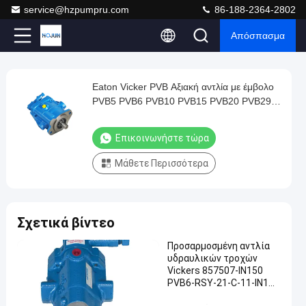
service@hzpumpru.com
86-188-2364-2802
Απόσπασμα
Play
Eaton Vicker PVB Αξιακή αντλία με έμβολο
Eaton
Video
PVB5 PVB6 PVB10 PVB15 PVB20 PVB29
Vicker
υδραυλική αντλία Custom Vickers
PVB
κατασκευαστής αντλιών με έμβολο
Επικοινωνήστε τώρα
Αξιακή
Μάθετε Περισσότερα
αντλία
με
έμβολο
Σχετικά βίντεο
PVB5
PVB6
Προσαρμοσμένη αντλία
υδραυλικών τροχών
PVB10
Vickers 857507-IN150
PVB15
PVB6-RSY-21-C-11-IN1
ODM
PVB20