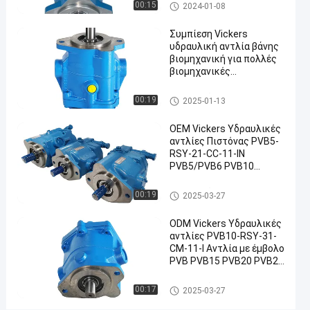
Υδραυλικές αντλίες Vickers
00:15
2024-01-08
PVB29
υδραυλική
Συμπίεση Vickers
υδραυλική αντλία βάνης
αντλία
βιομηχανική για πολλές
Custom
βιομηχανικές
εφαρμογέςαντλίες
Vickers
Υδραυλικές αντλίες Vickers
00:19
2025-01-13
κατασκευαστής
αντλιών
OEM Vickers Υδραυλικές
αντλίες Πιστόνας PVB5-
με
RSY-21-CC-11-IN
έμβολο
PVB5/PVB6 PVB10
PVB15 PVB20/PVB29
Επικοινωνήστε
PVB45 Για κατασκευαστή
Υδραυλικές αντλίες Vickers
00:19
2025-03-27
Υδραυλικές
υδραυλικών αντλιών
2025-
10
τώρα
αντλίες
03-27
απόψεις
Vickers
ODM Vickers Υδραυλικές
Συμμετοχή
αντλίες PVB10-RSY-31-
CM-11-I Αντλία με έμβολο
#
PVB PVB15 PVB20 PVB29
Υδραυλική
PVB45 PVB90 Σειρά
αντλία
Ανώτατης Πίεσης Αντλία
Υδραυλικές αντλίες Vickers
00:17
2025-03-27
με έμβολο
βρόγχων