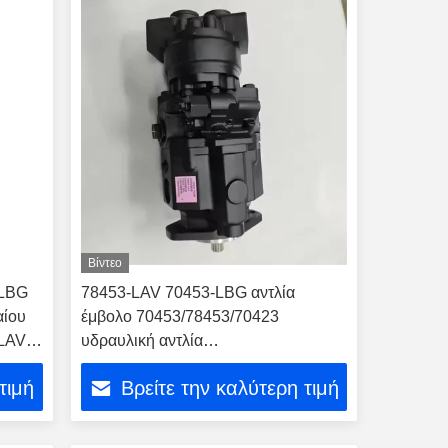
Βίντεο
-LBG
78453-LAV 70453-LBG αντλία
αίου
έμβολο 70453/78453/70423
-LAV
υδραυλική αντλία
70453/78453/70423
τιμή
Βρείτε την καλύτερη τιμή