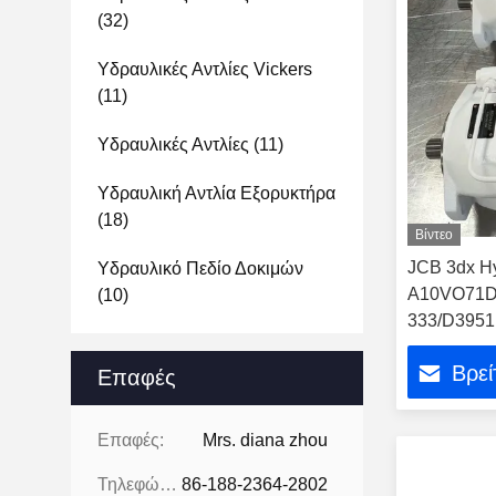
(32)
Υδραυλικές Αντλίες Vickers
(11)
Υδραυλικές Αντλίες
(11)
Υδραυλική Αντλία Εξορυκτήρα
(18)
Βίντεο
JCB 3dx Hy
Υδραυλικό Πεδίο Δοκιμών
A10VO71D
(10)
333/D3951 
Βρεί
Επαφές
Επαφές:
Mrs. diana zhou
Τηλεφώνημα:
86-188-2364-2802