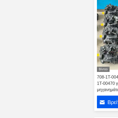
Βίντεο
708-1T-004
1T-00470 γ
μηχανημάτ
Βρεί