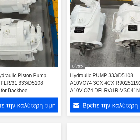
Βίντεο
draulic Piston Pump
Hydraulic PUMP 333/D5108
FLR/31 333/D5108
A10VO74 3CX 4CX R9025119
for Backhoe
A10V O74 DFLR/31R-VSC41N
S4548 Hydraulic Pump Assemb
τε την καλύτερη τιμή
Βρείτε την καλύτερη 