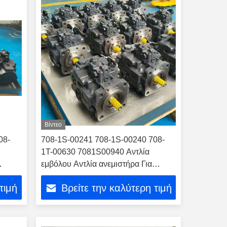
Βίντεο
08-
708-1S-00241 708-1S-00240 708-
1T-00630 7081S00940 Αντλία
εμβόλου Αντλία ανεμιστήρα Για
WA380-6 Loader Pump Assy
τιμή
Βρείτε την καλύτερη τιμή