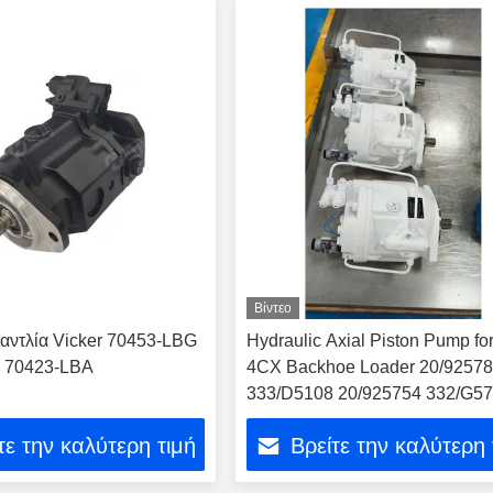
Βίντεο
αντλία Vicker 70453-LBG
Hydraulic Axial Piston Pump fo
 70423-LBA
4CX Backhoe Loader 20/9257
333/D5108 20/925754 332/G5
20/925651 Hydraulic Parts
τε την καλύτερη τιμή
Βρείτε την καλύτερη 