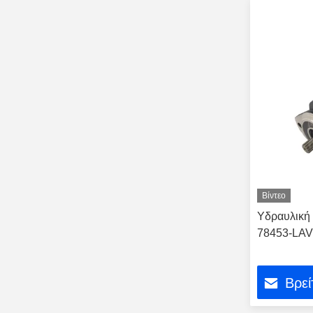
Βίντεο
Υδραυλική 
78453-LAV
Βρεί