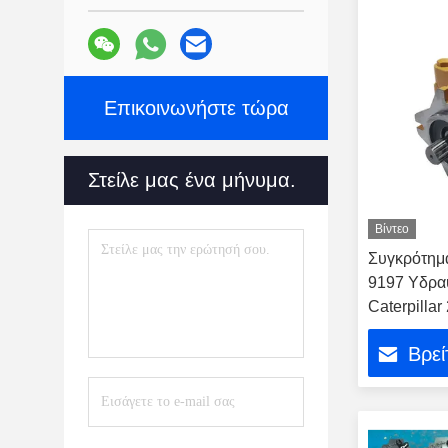
Επικοινωνήστε τώρα
Στείλε μας ένα μήνυμα.
Βίντεο
Συγκρότημα
9197 Υδραυ
Caterpilla
Βρεί