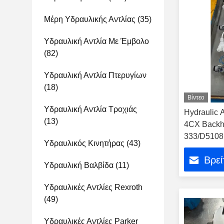
Μέρη Υδραυλικής Αντλίας
(35)
Υδραυλική Αντλία Με Έμβολο
(82)
Υδραυλική Αντλία Πτερυγίων
(18)
Βίντεο
Υδραυλική Αντλία Τροχιάς
Hydraulic 
(13)
4CX Backh
333/D5108
Υδραυλικός Κινητήρας
(43)
20/925651 
Βρεί
Υδραυλική Βαλβίδα
(11)
Υδραυλικές Αντλίες Rexroth
(49)
Υδραυλικές Αντλίες Parker