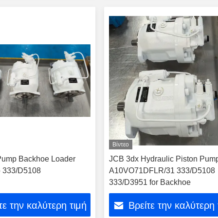
Βίντεο
 Pump Backhoe Loader
JCB 3dx Hydraulic Piston Pum
 333/D5108
A10VO71DFLR/31 333/D5108
333/D3951 for Backhoe
τε την καλύτερη τιμή
Βρείτε την καλύτερη 