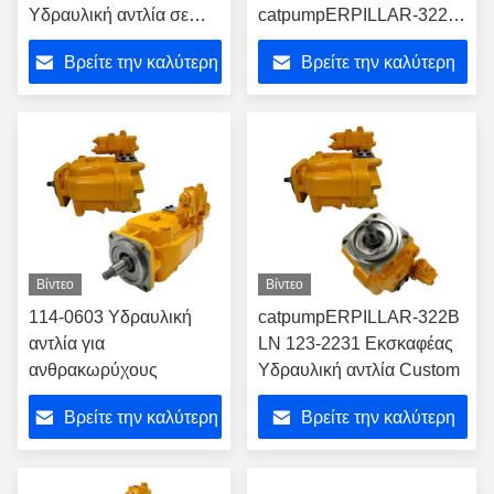
Υδραυλική αντλία σε
catpumpERPILLAR-322N
εξορυκτήρα για την
Backhoe υδραυλική αντλία
Βρείτε την καλύτερη
Βρείτε την καλύτερη
κατασκευή
τιμή
τιμή
Βίντεο
Βίντεο
114-0603 Υδραυλική
catpumpERPILLAR-322B
αντλία για
LN 123-2231 Εκσκαφέας
ανθρακωρύχους
Υδραυλική αντλία Custom
Βρείτε την καλύτερη
Βρείτε την καλύτερη
τιμή
τιμή