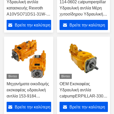
Υδραυλική αντλία
114-0602 catpumperpillar
κατασκευής Rexroth
Υδραυλική αντλία Μέρη
A10VSO71DS1-31W-
χυτοσίδηρου Υδραυλικής
PPA12T00 Υδραυλική
αντλίας Εκσκαφέας
Βρείτε την καλύτερη
Βρείτε την καλύτερη
αντλία
τιμή
τιμή
Βίντεο
Βίντεο
Μηχανήματα οικοδομής
OEM Εκσκαφέας
εκσκαφέας υδραυλική
Υδραυλική αντλία
αντλία 153-9184
catpumpERPILLAR-330B
μονοάξονας
Εκσκαφέας Gear αντλία
Βρείτε την καλύτερη
Βρείτε την καλύτερη