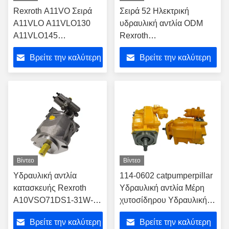
Rexroth A11VO Σειρά
Σειρά 52 Ηλεκτρική
A11VLO A11VLO130
υδραυλική αντλία ODM
A11VLO145
Rexroth
A11VLO190
AA10VO85DFR1/52R-
Βρείτε την καλύτερη
Βρείτε την καλύτερη
A11VLO260 Υδραυλική
VUC12N00
αντλία ODM OEM
τιμή
τιμή
Excavator Main Pump
Rexroth κατασκευαστής
Κίνας
Βίντεο
Βίντεο
Υδραυλική αντλία
114-0602 catpumperpillar
κατασκευής Rexroth
Υδραυλική αντλία Μέρη
A10VSO71DS1-31W-
χυτοσίδηρου Υδραυλικής
PPA12T00 Υδραυλική
αντλίας Εκσκαφέας
Βρείτε την καλύτερη
Βρείτε την καλύτερη
αντλία