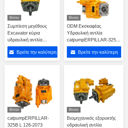
Βίντεο
Βίντεο
Συμπίεση μεγέθους
ODM Εκσκαφέας
Excavator κύρια
Υδραυλική αντλία
υδραυλική αντλία
catpumpERPILLAR-325B
catpumpERPILLAR-
126-2073 catpump
Βρείτε την καλύτερη
Βρείτε την καλύτερη
325B 123-2229
Εκσκαφέας αντλία
τιμή
τιμή
Βίντεο
Βίντεο
catpumpERPILLAR-
Βιομηχανικός εξορυκτής
325B L 126-2073
υδραυλική αντλία