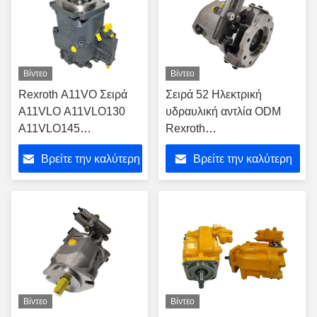
Βίντεο
Βίντεο
Rexroth A11VO Σειρά
Σειρά 52 Ηλεκτρική
A11VLO A11VLO130
υδραυλική αντλία ODM
A11VLO145
Rexroth
A11VLO190
AA10VO85DFR1/52R-
Βρείτε την καλύτερη
Βρείτε την καλύτερη
A11VLO260 Υδραυλική
VUC12N00
αντλία ODM OEM
τιμή
τιμή
Excavator Main Pump
Rexroth κατασκευαστής
Κίνας
Βίντεο
Βίντεο