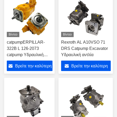
Βίντεο
Βίντεο
catpumpERPILLAR-
Rexroth AL A10VSO 71
322B L 126-2073
DRS Catpump Excavator
catpump Υδραυλική
Υδραυλική αντλία
αντλία ODM για
Βρείτε την καλύτερη
Βρείτε την καλύτερη
εξορυκτήρα
τιμή
τιμή