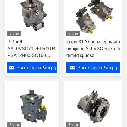
Βίντεο
Βίντεο
Ρεξρόθ
Σειρά 31 Υδραυλική αντλία
AA10VSO71DFLR/31R-
σκάφους A10VSO Rexroth
PSA12N00-SO160
αντλία έμβολο
Γεραυλική αντλία
Βρείτε την καλύτερη
Βρείτε την καλύτερη
τιμή
τιμή
Βίντεο
Βίντεο