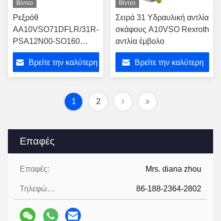
Βίντεο
Βίντεο
Ρεξρόθ
Σειρά 31 Υδραυλική αντλία
AA10VSO71DFLR/31R-
σκάφους A10VSO Rexroth
PSA12N00-SO160
αντλία έμβολο
Γεραυλική αντλία
Βρείτε την καλύτερη
Βρείτε την καλύτερη
τιμή
τιμή
1
2
Επαφές
Επαφές:
Mrs. diana zhou
Τηλεφώνημα:
86-188-2364-2802