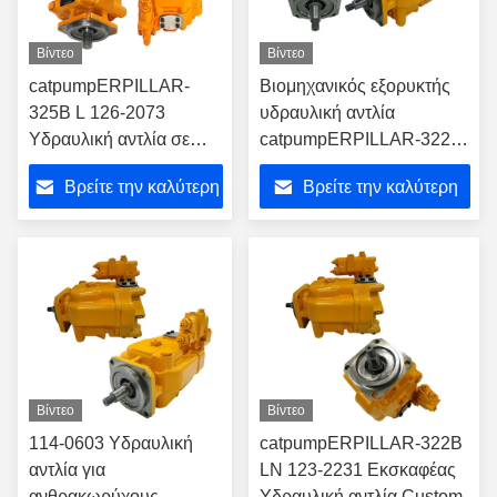
Βίντεο
Βίντεο
catpumpERPILLAR-
Βιομηχανικός εξορυκτής
325B L 126-2073
υδραυλική αντλία
Υδραυλική αντλία σε
catpumpERPILLAR-322N
εξορυκτήρα για την
Backhoe υδραυλική αντλία
Βρείτε την καλύτερη
Βρείτε την καλύτερη
κατασκευή
τιμή
τιμή
Βίντεο
Βίντεο
114-0603 Υδραυλική
catpumpERPILLAR-322B
αντλία για
LN 123-2231 Εκσκαφέας
ανθρακωρύχους
Υδραυλική αντλία Custom