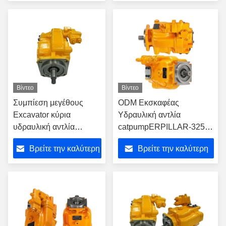
τιμή
τιμή
Βίντεο
Βίντεο
Συμπίεση μεγέθους
ODM Εκσκαφέας
Excavator κύρια
Υδραυλική αντλία
υδραυλική αντλία
catpumpERPILLAR-325B
catpumpERPILLAR-
126-2073 catpump
Βρείτε την καλύτερη
Βρείτε την καλύτερη
325B 123-2229
Εκσκαφέας αντλία
τιμή
τιμή