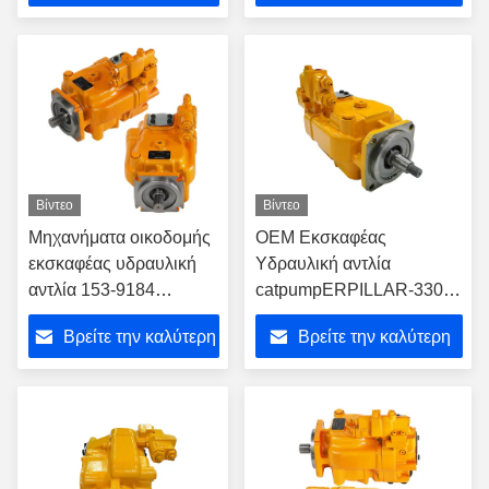
τιμή
τιμή
Βίντεο
Βίντεο
Μηχανήματα οικοδομής
OEM Εκσκαφέας
εκσκαφέας υδραυλική
Υδραυλική αντλία
αντλία 153-9184
catpumpERPILLAR-330B
μονοάξονας
Εκσκαφέας Gear αντλία
Βρείτε την καλύτερη
Βρείτε την καλύτερη
τιμή
τιμή