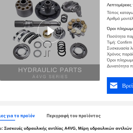
Λεπτομέρειες 
Τόπος καταγω
Αριθμό μοντέ
Όροι πληρωμή
Ποσότητα παρ
Τιμή: Confirm
Συσκευασία λε
Χρόνος παράδ
Όροι πληρωμή
Δυνατότητα 
Βρεί
ες για το προϊόν
Περιγραφή του προϊόντος
ω:
Συσκευές υδραυλικής αντλίας A4VG
,
Μέρη υδραυλικών αντλιών