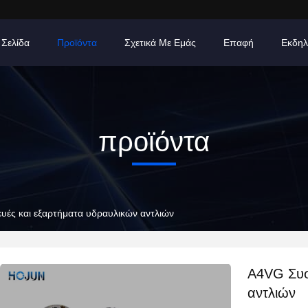
 Σελίδα
Προϊόντα
Σχετικά Με Εμάς
Επαφή
Εκδηλ
προϊόντα
ές και εξαρτήματα υδραυλικών αντλιών
Α4VG Συσ
αντλιών