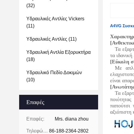
(32)
Υδραυλικές Αντλίες Vickers
(11)
Α4VG Συσκε
Χαρακτηρ
Υδραυλικές Αντλίες
(11)
[Ανθεκτικ
Τα εξαρτ
Υδραυλική Αντλία Εξορυκτήρα
τα ιδανική
(18)
[Εύκολη σ
Με απλέ
Υδραυλικό Πεδίο Δοκιμών
ελαχιστοπο
(10)
είναι απαρ
[Ανωτάτης
Τα εξαρ
ποιότητας
Επαφές
παπούτσι 
αξιόπιστη 
Επαφές:
Mrs. diana zhou
Τηλεφώνημα:
86-188-2364-2802