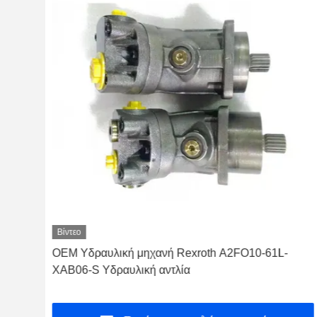
Βίντεο
ήρας
OEM Υδραυλική μηχανή Rexroth A2FO10-61L-
XAB06-S Υδραυλική αντλία