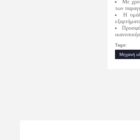
Με χρόν
των παραγ
Η ομάδ
εξαρτήματά
Προσφέρ
ικανοποιήσ
Tags:
Μηχανή υδ