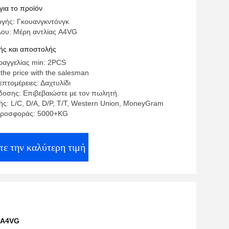
για το προϊόν
γής: Γκουανγκντόνγκ
λου: Μέρη αντλίας A4VG
ς και αποστολής
αγγελίας min: 2PCS
 the price with the salesman
πτομέρειες: Δαχτυλίδι
οσης: Επιβεβαιώστε με τον πωλητή.
ς: L/C, D/A, D/P, T/T, Western Union, MoneyGram
προσφοράς: 5000+KG
τε την καλύτερη τιμή
 A4VG