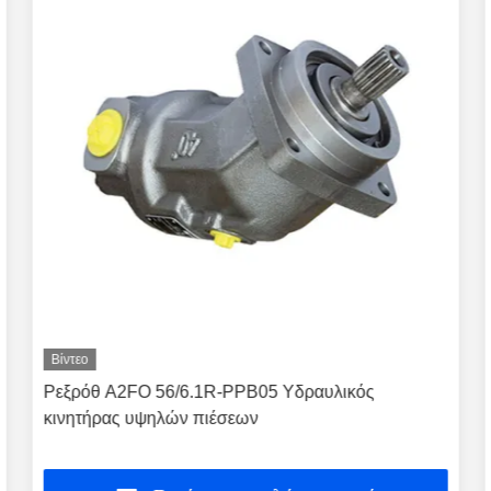
Βίντεο
Ρεξρόθ A2FO 56/6.1R-PPB05 Υδραυλικός
κινητήρας υψηλών πιέσεων