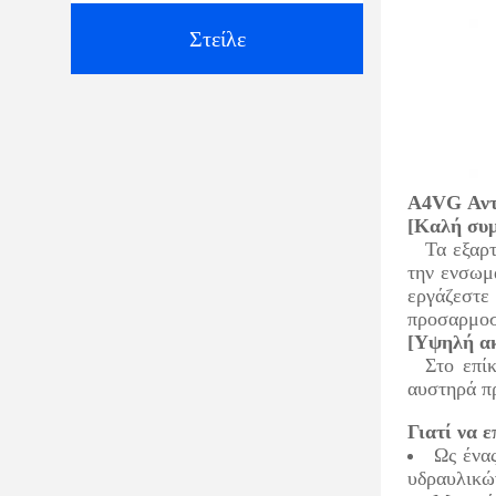
Στείλε
Α4VG Αντ
[Καλή συμ
Τα εξαρ
την ενσωμ
εργάζεστε
προσαρμοστ
[Υψηλή ακ
Στο επί
αυστηρά πρ
Γιατί να ε
Ως ένα
υδραυλικών