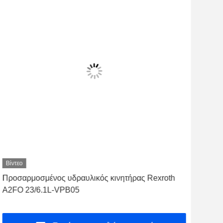
Βίντεο
Βίντ
Προσαρμοσμένος υδραυλικός κινητήρας Rexroth
ODM
A2FO 23/6.1L-VPB05
10/