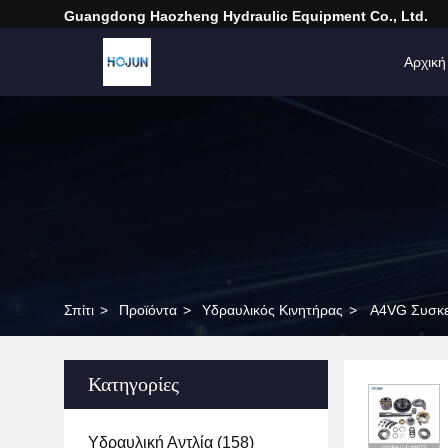
Guangdong Haozheng Hydraulic Equipment Co., Ltd.
Αρχική
Σπίτι
>
Προϊόντα
>
Υδραυλικός Κινητήρας
>
Α4VG Συσκευ
Κατηγορίες
Υδραυλική Αντλία
(158)