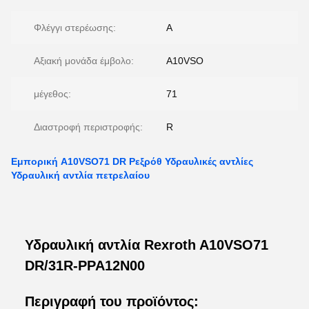
Φλέγγι στερέωσης:
Α
Αξιακή μονάδα έμβολο:
Α10VSO
μέγεθος:
71
Διαστροφή περιστροφής:
R
Εμπορική A10VSO71 DR Ρεξρόθ Υδραυλικές αντλίες
Υδραυλική αντλία πετρελαίου
Υδραυλική αντλία Rexroth A10VSO71
DR/31R-PPA12N00
Περιγραφή του προϊόντος: