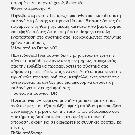
παραμένει λειτουργικό χωρίς διακοπές.
Φλέγγι στερέωσης: Α
Η φλέβα στερέωσης Β παρέχει μια ανθεκτική και αξιόπιστη
επιλογή στερέωσης για την αντλία σας, διασφαλίζοντας ότι
παραμένει στη θέση της ακόμη και κάτω από βαριά φορτία
και υψηλές πιέσεις.Αυτό επιτρέπει επίσης για εύκολη
εγκατάσταση στο σύστημα σας, εξοικονομώντας πολύτιμο
χρόνο και πόρους.
Μέσα από το Drive: N00
Η
Επενδύσεις
Η λειτουργία διακίνησης μέσω επιτρέπει τη
σύνδεση πρόσθετων αντλιών ή κινητήρων, παρέχοντάς
σας την ευελιξία να προσαρμόσετε το σύστημά σας
σύμφωνα με τις ειδικές σας ανάγκες.Αυτό επιτρέπει επίσης
την εύκολη προσαρμογή στις μεταβαλλόμενες απαιτήσεις,
καθιστώντας τις αντλίες μας μια οικονομικά αποδοτική
επιλογή για την επιχείρησή σας.
Τρόπος λειτουργίας: DR
Η λειτουργία DR είναι ένα μοναδικό χαρακτηριστικό των
αντλιών μας που εξασφαλίζει υψηλή απόδοση και ακρίβεια
στον έλεγχο της ροής και της πίεσης του υδραυλικού σας
συστήματος.Αυτό επιτρέπει μια ομαλή και συνεπή
απόδοση, ακόμη και σε διαφορετικές συνθήκες φορτίου και
πίεσης.
Πεδίο απόδοσης