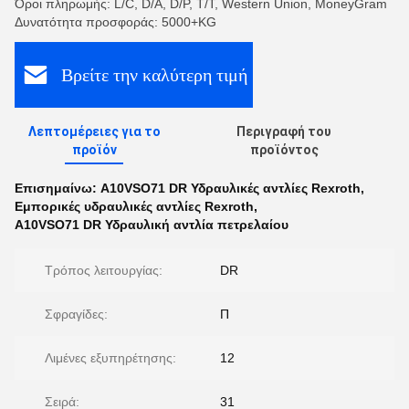
Όροι πληρωμής: L/C, D/A, D/P, T/T, Western Union, MoneyGram
Δυνατότητα προσφοράς: 5000+KG
Βρείτε την καλύτερη τιμή
Λεπτομέρειες για το
Περιγραφή του
προϊόν
προϊόντος
Επισημαίνω:
A10VSO71 DR Υδραυλικές αντλίες Rexroth
,
Εμπορικές υδραυλικές αντλίες Rexroth
,
Α10VSO71 DR Υδραυλική αντλία πετρελαίου
Τρόπος λειτουργίας:
DR
Σφραγίδες:
Π
Λιμένες εξυπηρέτησης:
12
Σειρά:
31