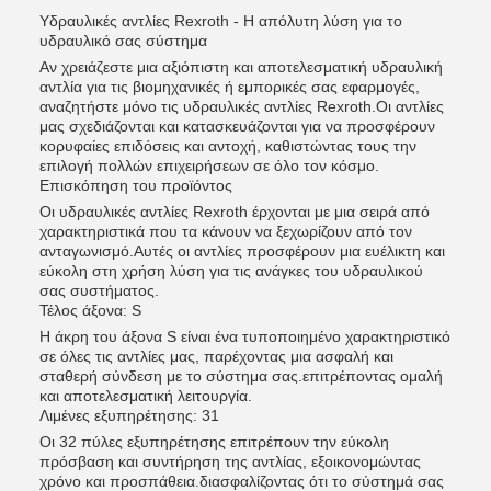
Υδραυλικές αντλίες Rexroth - Η απόλυτη λύση για το
υδραυλικό σας σύστημα
Αν χρειάζεστε μια αξιόπιστη και αποτελεσματική υδραυλική
αντλία για τις βιομηχανικές ή εμπορικές σας εφαρμογές,
αναζητήστε μόνο τις υδραυλικές αντλίες Rexroth.Οι αντλίες
μας σχεδιάζονται και κατασκευάζονται για να προσφέρουν
κορυφαίες επιδόσεις και αντοχή, καθιστώντας τους την
επιλογή πολλών επιχειρήσεων σε όλο τον κόσμο.
Επισκόπηση του προϊόντος
Οι υδραυλικές αντλίες Rexroth έρχονται με μια σειρά από
χαρακτηριστικά που τα κάνουν να ξεχωρίζουν από τον
ανταγωνισμό.Αυτές οι αντλίες προσφέρουν μια ευέλικτη και
εύκολη στη χρήση λύση για τις ανάγκες του υδραυλικού
σας συστήματος.
Τέλος άξονα: S
Η άκρη του άξονα S είναι ένα τυποποιημένο χαρακτηριστικό
σε όλες τις αντλίες μας, παρέχοντας μια ασφαλή και
σταθερή σύνδεση με το σύστημα σας.επιτρέποντας ομαλή
και αποτελεσματική λειτουργία.
Λιμένες εξυπηρέτησης: 31
Οι 32 πύλες εξυπηρέτησης επιτρέπουν την εύκολη
πρόσβαση και συντήρηση της αντλίας, εξοικονομώντας
χρόνο και προσπάθεια.διασφαλίζοντας ότι το σύστημά σας