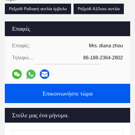
Ρεξρόθ Ραδιακή αντλία έμβολο
Ρεξρόθ A10vso αντλία
Επαφές
Επαφές:
Mrs. diana zhou
Τηλεφώνημα:
86-188-2364-2802
Επικοινωνήστε τώρα
Στείλε μας ένα μήνυμα.