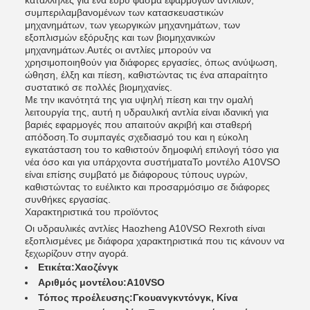
κατάλληλες για ένα ευρύ φάσμα εφαρμογών αντλιών,
συμπεριλαμβανομένων των κατασκευαστικών
μηχανημάτων, των γεωργικών μηχανημάτων, των
εξοπλισμών εξόρυξης και των βιομηχανικών
μηχανημάτων.Αυτές οι αντλίες μπορούν να
χρησιμοποιηθούν για διάφορες εργασίες, όπως ανύψωση,
ώθηση, έλξη και πίεση, καθιστώντας τις ένα απαραίτητο
συστατικό σε πολλές βιομηχανίες.
Με την ικανότητά της για υψηλή πίεση και την ομαλή
λειτουργία της, αυτή η υδραυλική αντλία είναι ιδανική για
βαριές εφαρμογές που απαιτούν ακριβή και σταθερή
απόδοση.Το συμπαγές σχεδιασμό του και η εύκολη
εγκατάσταση του το καθιστούν δημοφιλή επιλογή τόσο για
νέα όσο και για υπάρχοντα συστήματαΤο μοντέλο A10VSO
είναι επίσης συμβατό με διάφορους τύπους υγρών,
καθιστώντας το ευέλικτο και προσαρμόσιμο σε διάφορες
συνθήκες εργασίας.
Χαρακτηριστικά του προϊόντος
Οι υδραυλικές αντλίες Haozheng A10VSO Rexroth είναι
εξοπλισμένες με διάφορα χαρακτηριστικά που τις κάνουν να
ξεχωρίζουν στην αγορά.
Ετικέτα:
Χαοζένγκ
Αριθμός μοντέλου:
Α10VSO
Τόπος προέλευσης:
Γκουανγκντόνγκ, Κίνα