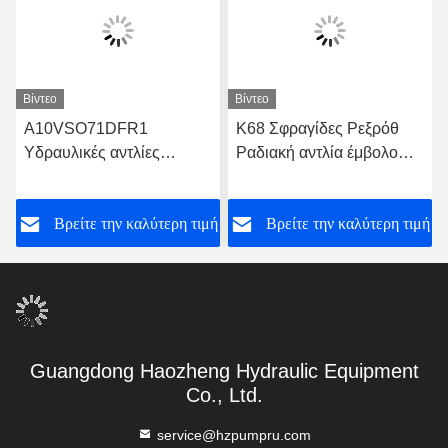
Βίντεο
Βίντεο
Α10VSO71DFR1
K68 Σφραγίδες Ρεξρόθ
Υδραυλικές αντλίες
Ραδιακή αντλία έμβολο
Rexroth 31ης σειράς
ODM
A10VSO71DFR1/31R-
ή
Βρείτε την καλύτερη τιμή
Βρείτε την καλύτερη τιμή
VPA42K01
Guangdong Haozheng Hydraulic Equipment
Co., Ltd.
service@hzpumpru.com