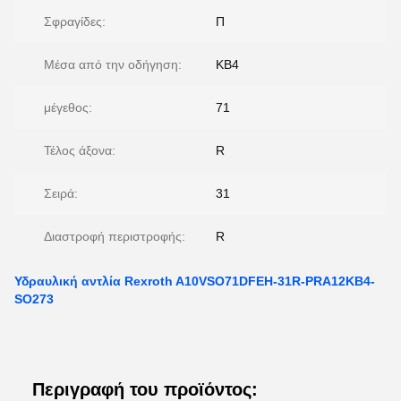
Σφραγίδες:
Π
Μέσα από την οδήγηση:
KB4
μέγεθος:
71
Τέλος άξονα:
R
Σειρά:
31
Διαστροφή περιστροφής:
R
Υδραυλική αντλία Rexroth A10VSO71DFEH-31R-PRA12KB4-
SO273
Περιγραφή του προϊόντος: