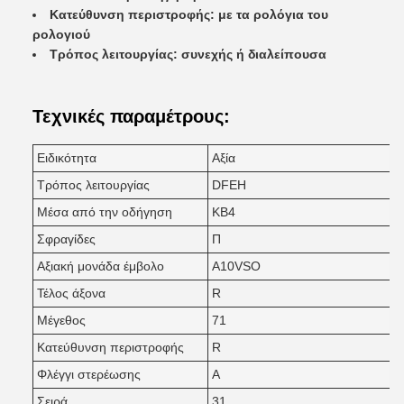
Κατεύθυνση περιστροφής: με τα ρολόγια του
ρολογιού
Τρόπος λειτουργίας: συνεχής ή διαλείπουσα
Τεχνικές παραμέτρους:
Ειδικότητα
Αξία
Τρόπος λειτουργίας
DFEH
Μέσα από την οδήγηση
KB4
Σφραγίδες
Π
Αξιακή μονάδα έμβολο
Α10VSO
Τέλος άξονα
R
Μέγεθος
71
Κατεύθυνση περιστροφής
R
Φλέγγι στερέωσης
Α
Σειρά
31