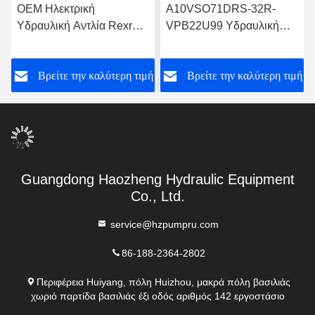
OEM Ηλεκτρική
Α10VSO71DRS-32R-
Υδραυλική Αντλία Rexroth
VPB22U99 Υδραυλική
A10VSO71FED-30R-
αντλία Rexroth
PPA12G30
ή
Βρείτε την καλύτερη τιμή
Βρείτε την καλύτερη τιμή
Guangdong Haozheng Hydraulic Equipment
Co., Ltd.
service@hzpumpru.com
86-188-2364-2802
Περιφέρεια Huiyang, πόλη Huizhou, μακρά πόλη βασιλιάς
χωριό παρτίδα βασιλιάς έξι οδός αριθμός 142 εργοστάσιο