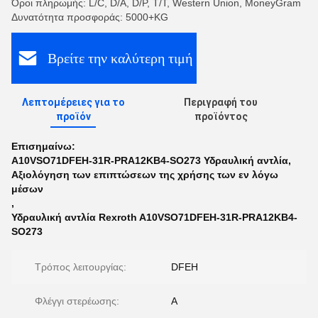
Όροι πληρωμής: L/C, D/A, D/P, T/T, Western Union, MoneyGram
Δυνατότητα προσφοράς: 5000+KG
Βρείτε την καλύτερη τιμή
Λεπτομέρειες για το
Περιγραφή του
προϊόν
προϊόντος
Επισημαίνω:
Α10VSO71DFEH-31R-PRA12KB4-SO273 Υδραυλική αντλία
,
Αξιολόγηση των επιπτώσεων της χρήσης των εν λόγω
μέσων
,
Υδραυλική αντλία Rexroth A10VSO71DFEH-31R-PRA12KB4-
SO273
Τρόπος λειτουργίας:
DFEH
Φλέγγι στερέωσης:
Α