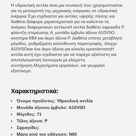
Η υδραυλική αντλία είναι μια συσκευή που χρησιμοποιείται
για τη μετατροπή της μηχανικής ενέργειας σε υδραυλική
ενέργεια.Έχει σχεδιαστεί για αντλίες υψηλής πίεσης και
διαθέτει διάφορα χαρακτηριστικά για να καλύπτει τις
ανάγκες διαφορετικών αντλιώνΗ αντλία διαθέτει σφραγίδα P,
φλάντζη στερέωσης A, μονάδα έμβολο άξονα A10VSO,
κινητήρα KB4 και άκρο άξονα P. Διαθέτει επίσης μεταβλητό
μέγεθος, ρυθμιζόμενη κατεύθυνση περιστροφής, έλεγχο
A10VSOκαι ένα άκρο άξονα για εύκολη εγκατάστασηΗ
αντλία αυτή έχει σχεδιαστεί για να παρέχει αξιόπιστη και
αποτελεσματική λειτουργία με ελάχιστη
συντήρηση.Μηχανήματα εργαλείων, και γεωργικό
εξοπλισμό.
Χαρακτηριστικά:
Όνομα προϊόντος: Υδραυλική αντλία
Μονάδα άξονου έμβολο: A10VSO
Μέγεθος: 71
Τέλος άξονα: P
Σφραγίδες:
Μέσα από την οδήγηση: N00