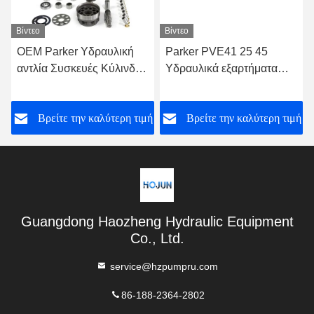
Βίντεο
Βίντεο
OEM Parker Υδραυλική
Parker PVE41 25 45
αντλία Συσκευές Κύλινδρο
Υδραυλικά εξαρτήματα
μπλοκ Parker PAVC100
αντλίας Υδραυλικοί
65 33 38
προσαρμογείς αντλίας
ή
Βρείτε την καλύτερη τιμή
Βρείτε την καλύτερη τιμή
Guangdong Haozheng Hydraulic Equipment
Co., Ltd.
service@hzpumpru.com
86-188-2364-2802