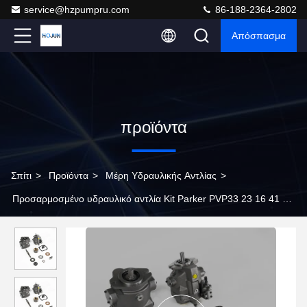
service@hzpumpru.com
86-188-2364-2802
Απόσπασμα
προϊόντα
Σπίτι
>
Προϊόντα
>
Μέρη Υδραυλικής Αντλίας
>
Προσαρμοσμένο υδραυλικό αντλία Kit Parker PVP33 23 16 41 48
60 76 140 100 υδραυλική αντλία έμβολο κινεζικός προμηθευτής