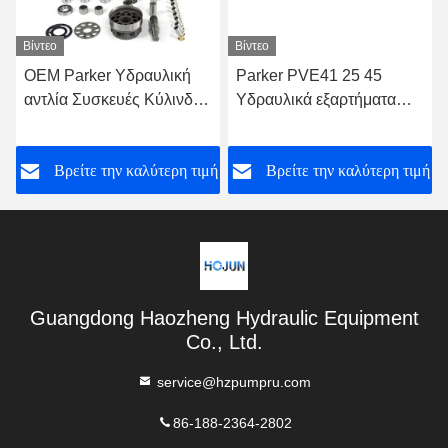
Βίντεο
Βίντεο
OEM Parker Υδραυλική
Parker PVE41 25 45
αντλία Συσκευές Κύλινδρο
Υδραυλικά εξαρτήματα
μπλοκ Parker PAVC100
αντλίας Υδραυλικοί
65 33 38
προσαρμογείς αντλίας
ή
Βρείτε την καλύτερη τιμή
Βρείτε την καλύτερη τιμή
Guangdong Haozheng Hydraulic Equipment
Co., Ltd.
service@hzpumpru.com
86-188-2364-2802