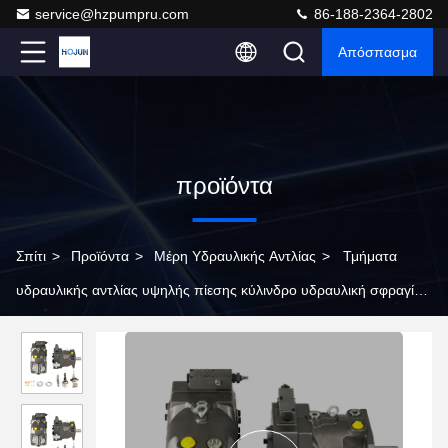
service@hzpumpru.com
86-188-2364-2802
Απόσπασμα
προϊόντα
Σπίτι
>
Προϊόντα
>
Μέρη Υδραυλικής Αντλίας
>
Τμήματα
υδραυλικής αντλίας υψηλής πίεσης κύλινδρο υδραυλική σφραγίδα
πετρελαίου Parker PV16 20 23