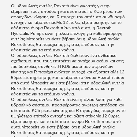
Οι υδραυλικές αντλίες Rexroth είναι γνωστές για την
εξαιρετική τους απόδοση και αξιοπιστία.Το KC5 μέσω των
σφραγίδων κίνησης και R παρέχει τον απόλυτο συνδυασμό
αντοχής και αξιοπιστίαςΜε 12 πύλες εξυπηρέτησης και το
αξιόπιστο όνομα Rexroth πίσω από αυτό, η Rexroth
Hydraulic Pumps είναι η τέλεια επιλογή για κάθε εφαρμογή
αντλίας.Μπορείτε να είστε βέβαιοι ότι η υδραυλική αντλία
Rexroth σας θα παρέχει τις μέγιστες επιδόσεις και την
αξιοπιστία για τα επόμενα χρόνια.
Οι υδραυλικές αντλίες Rexroth διαθέτουν ένα ανθεκτικό
σχεδιασμό, που τους επιτρέπει να αντέχουν ακόμα και στις
πιο δύσκολες συνθήκες.Η KD5 μέσω των σφραγίδων
κίνησης και R παρέχει ανώτερη αντοχή και αξιοπιστίαΜε 12
θύρες εξυπηρέτησης και το αξιόπιστο όνομα Rexroth πίσω
από αυτό,Μπορείτε να είστε βέβαιοι ότι η υδραυλική αντλία
Rexroth σας θα παρέχει τις μέγιστες επιδόσεις και την
αξιοπιστία για τα επόμενα χρόνια.
Οι υδραυλικές αντλίες Rexroth είναι η τέλεια λύση για κάθε
υδραυλικό σύστημα, προσφέροντας ανώτερη απόδοση και
αξιοπιστία.KC5 μέσω κίνησης και R σφραγίδες παρέχουν το
υψηλότερο επίπεδο αντοχής και αξιοπιστίαςΜε 12 θύρες
εξυπηρέτησης και το αξιόπιστο όνομα Rexroth πίσω από
αυτό,Μπορείτε να είστε βέβαιοι ότι η υδραυλική αντλία
Rexroth σας θα παρέχει τις μέγιστες επιδόσεις και την