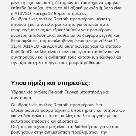
μέγιστη ισχύ και ροπή, διατηρώντας ταυτόχρονα χαμηλό
επίπεδο θορύβου.όπως το AΗ αξιακή μονάδα έμβολο είναι
η A10VSO, και έχει 12 θύρες υπηρεσίας.
Οι υδραυλικές αντλίες Rexroth προσφέρουν μέγιστη
απόδοση και αποτελεσματικότητα για οποιαδήποτε
εφαρμογή αντλίας.και εξακολουθούν να προσφέρουν
ανώτερη απόδοσηΕίναι διαθέσιμα σε διάφορα μεγέθη και
διαμορφώσεις, συμπεριλαμβανομένων των μοντέλων 71,
31, R, A11VLO και A10VSO.διατηρώντας χαμηλό επίπεδο
θορύβουΟι αντλίες είναι εύκολο να εγκατασταθούν και να
συντηρηθούν και η ανθεκτική τους κατασκευή εξασφαλίζει
την αξιόπιστη λειτουργία τους μακροπρόθεσμα.
Υποστήριξη και υπηρεσίες:
Υδραυλικές αντλίες Rexroth Τεχνική υποστήριξη και
συντήρηση
Οι υδραυλικές αντλίες Rexroth προσφέρουν ένα
ολοκληρωμένο φάσμα τεχνικής υποστήριξης και υπηρεσιών
για να διασφαλιστεί ότι οι αντλίες σας λειτουργούν με τις
καλύτερες επιδόσεις και αξιοπιστία.
Οι έμπειροι τεχνικοί μας είναι στη διάθεσή σας για να σας
βοηθήσουν στην αντιμετώπιση προβλημάτων, την