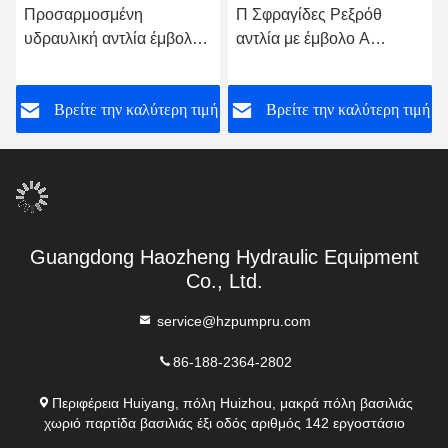
Προσαρμοσμένη
Π Σφραγίδες Ρεξρόθ
υδραυλική αντλία έμβολο
αντλία με έμβολο Α
Rexroth A A10VSO 71
A10VSO 71 Ραδιακή
DFEH/31R-PRA12KD5
DFEH/31R-PRC12KC3 -
ή
Βρείτε την καλύτερη τιμή
Βρείτε την καλύτερη τιμή
SO479
Guangdong Haozheng Hydraulic Equipment
Co., Ltd.
service@hzpumpru.com
86-188-2364-2802
Περιφέρεια Huiyang, πόλη Huizhou, μακρά πόλη βασιλιάς
χωριό παρτίδα βασιλιάς έξι οδός αριθμός 142 εργοστάσιο