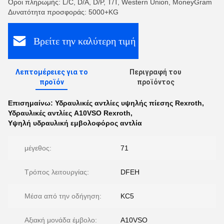
Όροι πληρωμής: L/C, D/A, D/P, T/T, Western Union, MoneyGram
Δυνατότητα προσφοράς: 5000+KG
Βρείτε την καλύτερη τιμή
Λεπτομέρειες για το
Περιγραφή του
προϊόν
προϊόντος
Επισημαίνω:
Υδραυλικές αντλίες υψηλής πίεσης Rexroth
,
Υδραυλικές αντλίες A10VSO Rexroth
,
Υψηλή υδραυλική εμβολοφόρος αντλία
μέγεθος:
71
Τρόπος λειτουργίας:
DFEH
Μέσα από την οδήγηση:
KC5
Αξιακή μονάδα έμβολο:
Α10VSO