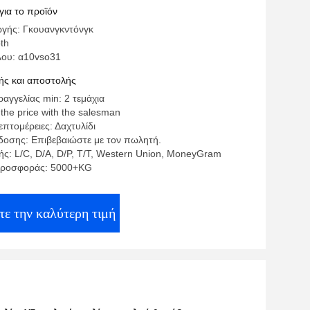
για το προϊόν
γής: Γκουανγκντόνγκ
th
λου: α10vso31
ς και αποστολής
αγγελίας min: 2 τεμάχια
 the price with the salesman
πτομέρειες: Δαχτυλίδι
οσης: Επιβεβαιώστε με τον πωλητή.
ς: L/C, D/A, D/P, T/T, Western Union, MoneyGram
προσφοράς: 5000+KG
τε την καλύτερη τιμή