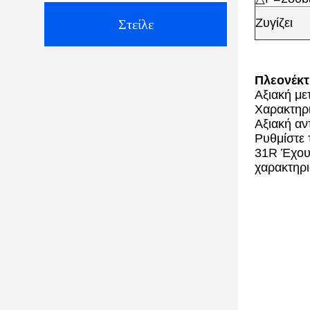
Ζυγίζει
Στείλε
Πλεονέκτ
Αξιακή με
Χαρακτηρι
Αξιακή αν
Ρυθμίστε 
31R Έχου
χαρακτηρι