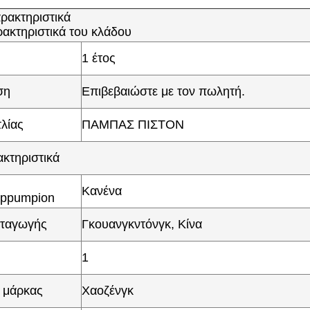
ρακτηριστικά
ρακτηριστικά του κλάδου
1 έτος
ση
Επιβεβαιώστε με τον πωλητή.
λίας
ΠΑΜΠΑΣ ΠΙΣΤΟΝ
κτηριστικά
Κανένα
ppumpion
ταγωγής
Γκουανγκντόνγκ, Κίνα
1
 μάρκας
Χαοζένγκ