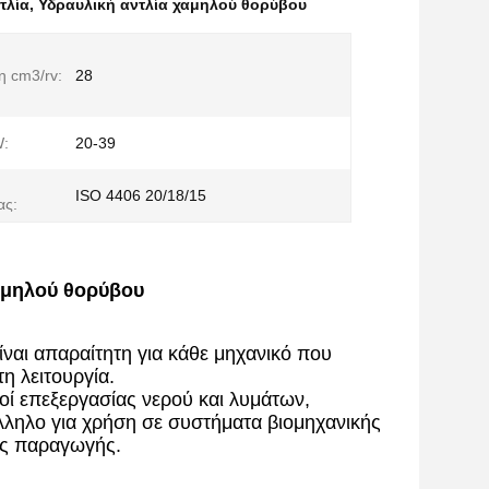
τλία
,
Υδραυλική αντλία χαμηλού θορύβου
η cm3/rv:
28
W:
20-39
ISO 4406 20/18/15
ας:
αμηλού θορύβου
αι απαραίτητη για κάθε μηχανικό που
η λειτουργία.
μοί επεξεργασίας νερού και λυμάτων,
άλληλο για χρήση σε συστήματα βιομηχανικής
ές παραγωγής.