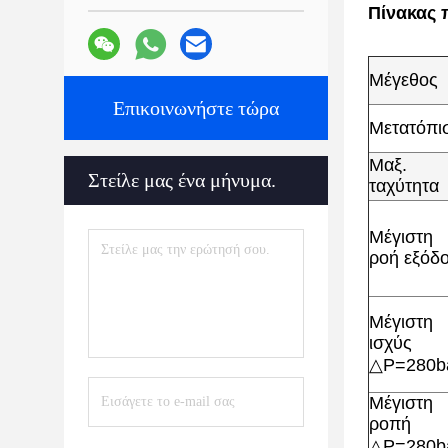
Πίνακας 
Μέγεθος
Επικοινωνήστε τώρα
Μετατόπι
Μαξ.
Στείλε μας ένα μήνυμα.
ταχύτητα
Μέγιστη
ροή εξόδ
Μέγιστη
ισχύς
△P=280b
Μέγιστη
ροπή
△P=280b