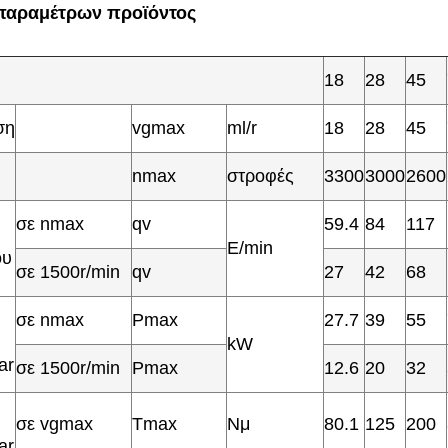
παραμέτρων προϊόντος
18
28
45
ση
vgmax
ml/r
18
28
45
nmax
στροφές
3300
3000
2600
σε nmax
qv
59.4
84
117
Ε/min
ου
σε 1500r/min
qv
27
42
68
σε nmax
Pmax
27.7
39
55
kW
ar
σε 1500r/min
Pmax
12.6
20
32
σε vgmax
Tmax
Νμ
80.1
125
200
ar