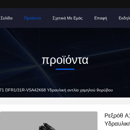
 Σελίδα
Προϊόντα
Σχετικά Με Εμάς
Επαφή
Εκδηλ
προϊόντα
71 DFR1/31R-VSA42K68 Υδραυλική αντλία χαμηλού θορύβου
Ρεξρόθ 
Υδραυλικ