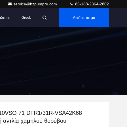
service@hzpumpru.com
86-188-2364-2802
ώσεις
Απόσπασμα
Greek
A10VSO 71 DFR1/31R-VSA42K68
ή αντλία χαμηλού θορύβου