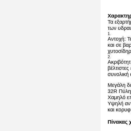
Χαρακτηρ
Τα εξαρτή
των υδρα
Αντοχή: Τ
και σε βα
χυτοσίδηρ
Ακριβότητ
βέλτιστες
συνολική 
Μεγάλη δι
32R Πύλη 
Χαμηλό ε
Υψηλή αντ
και κορυφ
Πίνακας 