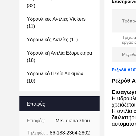
Επισημαίν
(32)
Υδραυλικές Αντλίες Vickers
Τρόπος
(11)
Τρίχωμ
Υδραυλικές Αντλίες
(11)
εργασί
Υδραυλική Αντλία Εξορυκτήρα
Μέγεθο
(18)
Ρεξρόθ A10
Υδραυλικό Πεδίο Δοκιμών
Ρεξρόθ A
(10)
Εισαγωγή
Η υδραυλι
Επαφές
χρειάζετα
Η αντλία 
διυλιστήρ
Επαφές:
Mrs. diana zhou
αυτοματοπ
Τηλεφώνημα:
86-188-2364-2802