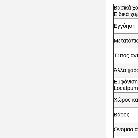
Βασικά χα
Ειδικά χα
Εγγύηση
Μετατόπι
Τύπος αντ
Άλλα χαρα
Εμφάνιση
Locatpum
Χώρος κα
Βάρος
Ονομασία