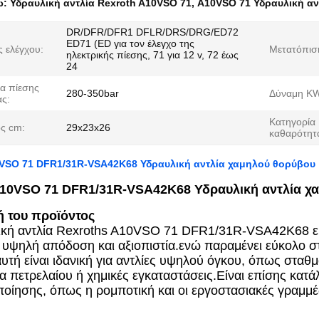
ω:
Υδραυλική αντλία Rexroth A10VSO 71
,
Α10VSO 71 Υδραυλική αν
DR/DFR/DFR1 DFLR/DRS/DRG/ED72
ED71 (ED για τον έλεγχο της
 ελέγχου:
Μετατόπισ
ηλεκτρικής πίεσης, 71 για 12 v, 72 έως
24
α πίεσης
280-350bar
Δύναμη K
ας:
Κατηγορία
ς cm:
29x23x26
καθαρότητ
VSO 71 DFR1/31R-VSA42K68 Υδραυλική αντλία χαμηλού θορύβου
10VSO 71 DFR1/31R-VSA42K68 Υδραυλική αντλία χ
 του προϊόντος
κή αντλία Rexroths A10VSO 71 DFR1/31R-VSA42K68 είν
ι υψηλή απόδοση και αξιοπιστία.ενώ παραμένει εύκολο στ
αυτή είναι ιδανική για αντλίες υψηλού όγκου, όπως σταθ
ια πετρελαίου ή χημικές εγκαταστάσεις.Είναι επίσης κατ
οίησης, όπως η ρομποτική και οι εργοστασιακές γραμμ