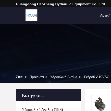
Guangdong Haozheng Hydraulic Equipment Co., Ltd.
Αρχική
Σπίτι
>
Προϊόντα
>
Υδραυλική Αντλία
>
Ρεξρόθ A10VSO 
Κατηγορίες
Υδραυλική Αντλία
(158)