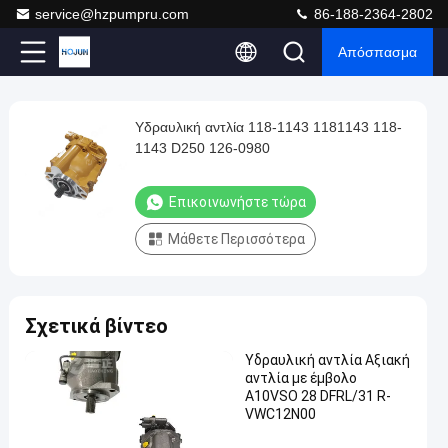
service@hzpumpru.com
86-188-2364-2802
Απόσπασμα
Play
Υδραυλική αντλία 118-1143 1181143 118-
Υδραυλική
Video
1143 D250 126-0980
αντλία
118-
Επικοινωνήστε τώρα
1143
Μάθετε Περισσότερα
1181143
118-
1143
Σχετικά βίντεο
D250
126-
Υδραυλική αντλία Αξιακή
αντλία με έμβολο
0980
A10VSO 28 DFRL/31 R-
Επικοινωνήστε
VWC12N00
2025-
88
Υδραυλική
τώρα