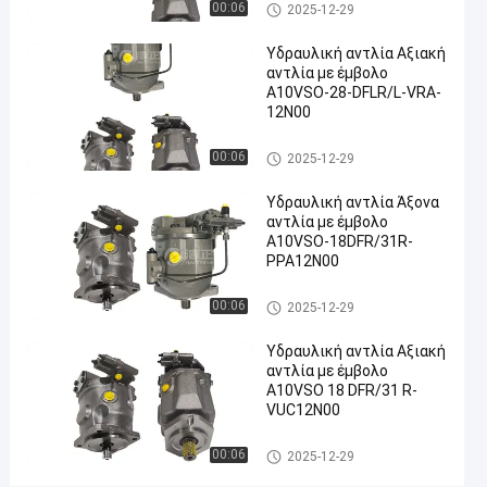
Υδραυλική αντλία
αντλία
00:06
01-13
απόψεις
2025-12-29
Συμμετοχή
Υδραυλική αντλία Αξιακή
#
αντλία με έμβολο
Υδραυλική
A10VSO-28-DFLR/L-VRA-
αντλία
12N00
χυτοσιδήρου
Υδραυλική αντλία
#
00:06
2025-12-29
Υδραυλική
Υδραυλική αντλία Άξονα
αντλία
αντλία με έμβολο
υγρασίας
A10VSO-18DFR/31R-
#
PPA12N00
υδραυλική
Υδραυλική αντλία
ακτινωτή
00:06
2025-12-29
εμβολοφόρος
Υδραυλική αντλία Αξιακή
αντλία
αντλία με έμβολο
Δ
A10VSO 18 DFR/31 R-
ε
VUC12N00
ί
τ
Υδραυλική αντλία
00:06
2025-12-29
ε