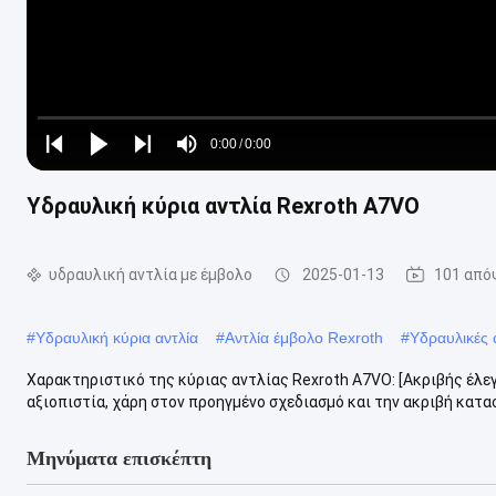
Loaded
:
0%
0:00
/
0:00
Play
Play
Play
Mute
Current
Duration
next
next
Υδραυλική κύρια αντλία Rexroth A7VO
Time
υδραυλική αντλία με έμβολο
2025-01-13
101 από
#
Υδραυλική κύρια αντλία
#
Αντλία έμβολο Rexroth
#
Υδραυλικές 
Χαρακτηριστικό της κύριας αντλίας Rexroth A7VO: [Ακριβής έλεγ
αξιοπιστία, χάρη στον προηγμένο σχεδιασμό και την ακριβή κατασ
Μηνύματα επισκέπτη