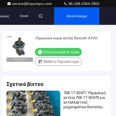
service@hzpumpru.com
86-188-2364-2802
ώσεις
Απόσπασμα
Greek
Υδραυλική κύρια αντλία Rexroth A7VO
Επικοινωνήστε τώρα
Μάθετε Περισσότερα
Σχετικά βίντεο
708-1T-00471 Υδραυλική
αντλία 708-1T-00470 για
ανταλλακτικά
μηχανημάτων Komatsu
D155