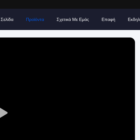
 Σελίδα
Προϊόντα
Σχετικά Με Εμάς
Επαφή
Εκδηλ
Play
Video