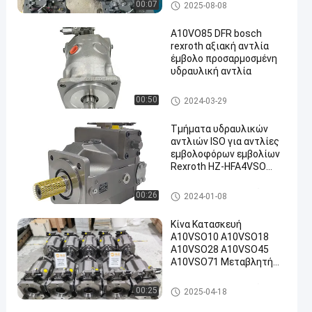
υδραυλική αντλία με έμβολο
00:07
2025-08-08
A10VO85 DFR bosch
rexroth αξιακή αντλία
έμβολο προσαρμοσμένη
υδραυλική αντλία
en
Υδραυλικές αντλίες Rexroth
00:50
2024-03-29
Τμήματα υδραυλικών
αντλιών ISO για αντλίες
εμβολοφόρων εμβολίων
Rexroth HZ-HFA4VSO
40DR/10R-PPB13N00
υδραυλική αντλία με έμβολο
00:26
2024-01-08
Κίνα Κατασκευή
A10VSO10 A10VSO18
A10VSO28 A10VSO45
A10VSO71 Μεταβλητή
υδραυλική αντλία έμβολο
A10VSO-140DFR-31RL-
υδραυλική αντλία με έμβολο
00:25
2025-04-18
PKC12N00 αντλία έμβολο