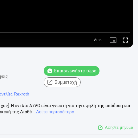
Auto
Picture-
Fullscre
in-
Picture
Επικοινωνήστε τώρα
ψεις
Συμμετοχή
αντλίες Rexroth
χος]: Η αντλία A7VO είναι γνωστή για την υψηλή της απόδοση και
κευή της.Διαθέ...
Δείτε περισσότερα
Αφήστε μήνυμα