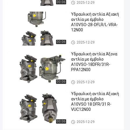
Υδραυλική αντλία
00:06
2025-12-29
#
Υδραυλική αντλία Αξιακή
Υδραυλική
αντλία με έμβολο
αντλία
A10VSO-28-DFLR/L-VRA-
χυτοσιδήρου
12N00
#
Υδραυλική
Υδραυλική αντλία
00:06
2025-12-29
αντλία
Υδραυλική αντλία Άξονα
υγρασίας
αντλία με έμβολο
#
A10VSO-18DFR/31R-
υδραυλική
PPA12N00
ακτινωτή
εμβολοφόρος
Υδραυλική αντλία
00:06
2025-12-29
αντλία
Υδραυλική αντλία Αξιακή
Υ
αντλία με έμβολο
δ
A10VSO 18 DFR/31 R-
ρ
VUC12N00
α
υ
Υδραυλική αντλία
00:06
2025-12-29
λ
ι