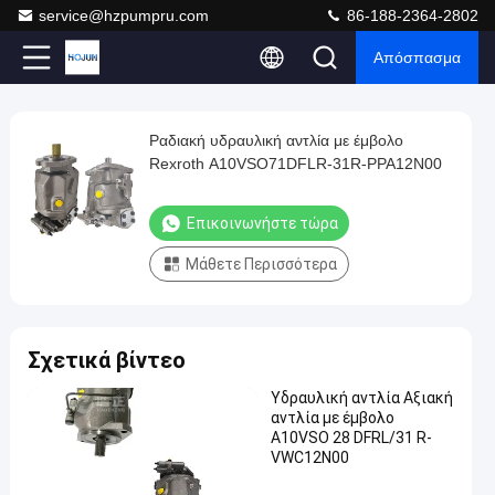
service@hzpumpru.com
86-188-2364-2802
Απόσπασμα
Play
Ραδιακή υδραυλική αντλία με έμβολο
Ραδιακή
Video
Rexroth A10VSO71DFLR-31R-PPA12N00
υδραυλική
αντλία
Επικοινωνήστε τώρα
με
Μάθετε Περισσότερα
έμβολο
Rexroth
A10VSO71DFLR-
Σχετικά βίντεο
31R-
PPA12N00
Υδραυλική αντλία Αξιακή
αντλία με έμβολο
Επικοινωνήστε
A10VSO 28 DFRL/31 R-
2024-
1122
Υδραυλική
VWC12N00
τώρα
αντλία
01-08
απόψεις
Συμμετοχή