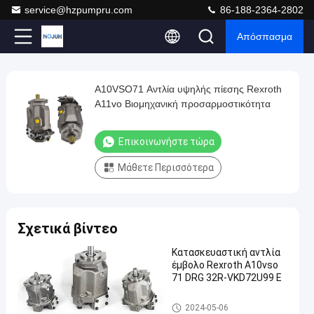
service@hzpumpru.com
86-188-2364-2802
Απόσπασμα
Play
A10VSO71 Αντλία υψηλής πίεσης Rexroth
A10VSO71
Video
A11vo Βιομηχανική προσαρμοστικότητα
Αντλία
υψηλής
Επικοινωνήστε τώρα
πίεσης
Μάθετε Περισσότερα
Rexroth
A11vo
Βιομηχανική
Σχετικά βίντεο
προσαρμοστικότητα
Επικοινωνήστε
Κατασκευαστική αντλία
Υδραυλικές
έμβολο Rexroth A10vso
2024-
1122
τώρα
αντλίες
71 DRG 32R-VKD72U99 E
01-08
απόψεις
Rexroth
Συμμετοχή
Υδραυλικές αντλίες Rexroth
2024-05-06
#